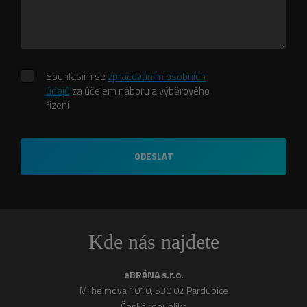
Souhlasím
Souhlasím se
zpracováním osobních
se
údajů
za účelem náboru a výběrového
zpracováním
řízení
osobních
údajů
za
ODESLAT
účelem
náboru
a
výběrového
řízení
Kde nás najdete
eBRÁNA s.r.o.
Milheimova 1010, 530 02 Pardubice
Česká republika