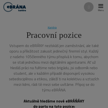
Rozba
Vyhledáván
menu
Kariéra
Pracovní pozice
Vstupem do eBRÁNY nezískáš jen zaměstnání, ale také
oporu a příležitost zakusit jedinečný firemní styl. Každý
z našeho 105členného týmu přispívá k tomu, abychom
se stali jedničkou mezi digitálními agenturami. Ať už
hledáš práci na fulltime nebo brigádu, jsi odborník nebo
student, ale v každém případě disponuješ vysokou
sebedisciplínou a etikou, záleží ti na kolektivu a vztazích
mezi lidmi, rádi tě mezi sebe uvítáme. Připoj se do
týmu eBRÁNA.
Aktuálně hledáme nové eBRÁŇÁKY
do party na tyto pozice: