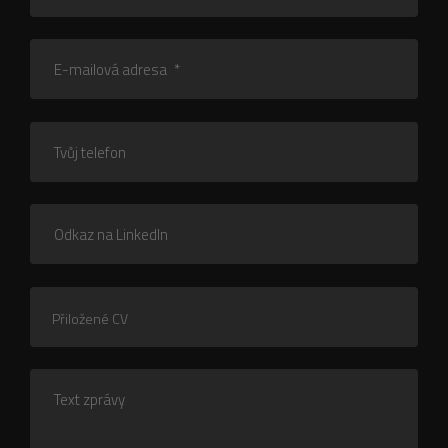
E-mailová adresa
*
Tvůj telefon
Odkaz na LinkedIn
Přiložené CV
Text zprávy