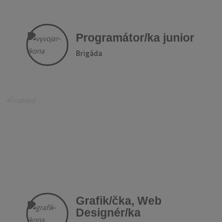
Programátor/ka junior
Brigáda
Grafik/čka, Web
Designér/ka