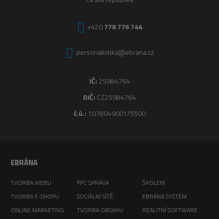
+420
778 776 744
personalistika@ebrana.cz
IČ:
25984764
DIČ:
CZ25984764
č.ú.:
1078049001/5500
EBRÁNA
TVORBA WEBU
PPC SPRÁVA
ŠKOLENÍ
TVORBA E-SHOPU
SOCIÁLNÍ SÍTĚ
EBRÁNA SYSTÉM
ONLINE MARKETING
TVORBA OBSAHU
REALITNÍ SOFTWARE