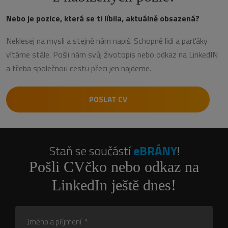
Nebo je pozice, která se ti líbila, aktuálně obsazená?
Neklesej na mysli a stejně nám napiš. Schopné lidi a parťáky
vítáme stále. Pošli nám svůj životopis nebo odkaz na LinkedIN
a třeba společnou cestu přeci jen najdeme.
POSLAT CV
Staň se součástí
eBRÁNY
!
Pošli CVčko nebo odkaz na
LinkedIn ještě dnes!
Jméno a příjmení
*