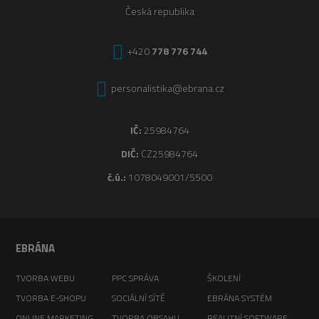
Česká republika
+420
778 776 744
personalistika@ebrana.cz
IČ:
25984764
DIČ:
CZ25984764
č.ú.:
1078049001/5500
EBRÁNA
TVORBA WEBU
PPC SPRÁVA
ŠKOLENÍ
TVORBA E-SHOPU
SOCIÁLNÍ SÍTĚ
EBRÁNA SYSTÉM
ONLINE MARKETING
TVORBA OBSAHU
REALITNÍ SOFTWARE