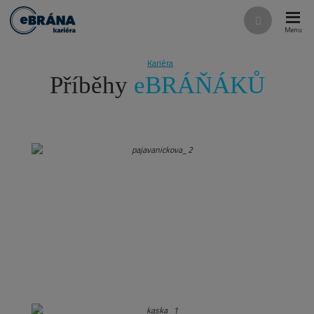
Rozba
Vyhledáván
menu
Kariéra
Příběhy
eBRÁŇÁKŮ